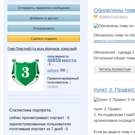
Vyalya
Yana25
Отправить приватное сообщение
Обновлены темы
комментировать
Добавить в друзья
Игнорировать
гномик 22
катю
Обновлены темы по общ
Сделать подарок
www.nn.ru/community/po
Глав-Пристрой (со всех форумов, взрослый)
Обновления - одежда 1 
Геленька
Оль
популярность:
Остальные общие темы п
46859 место
-3 ↓
Читать полностью
рейтинг
305
?
Привилегированный
пользователь
3
уровня
пункт 3. Правил
пункт 3. Правил:
Статистика портрета:
3. На подфоруме ГлавПр
сейчас просматривают портрет - 0
организована посредст
зарегистрированные пользователи
посетившие портрет за 7 дней - 0
Если вы видите тему с п