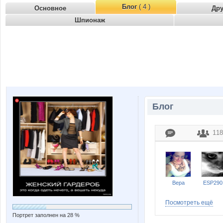
Блог
( 4 )
Основное
Др
Шпионаж
Блог
118
Bepa
ESP290
Посмотреть ещё
Портрет заполнен на 28 %